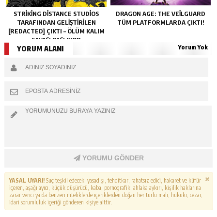
STRIKING DISTANCE STUDIOS
DRAGON AGE: THE VEILGUARD
TARAFINDAN GELIŞTIRILEN
TÜM PLATFORMLARDA ÇIKTI!
[REDACTED] ÇIKTI – ÖLÜM KALIM
SAVAŞI BAŞLIYOR
Yorum Yok
YORUM ALANI
YORUMU GÖNDER
YASAL UYARI!
Suç teşkil edecek, yasadışı, tehditkar, rahatsız edici, hakaret ve küfür
içeren, aşağılayıcı, küçük düşürücü, kaba, pornografik, ahlaka aykırı, kişilik haklarına
zarar verici ya da benzeri niteliklerde içeriklerden doğan her türlü mali, hukuki, cezai,
idari sorumluluk içeriği gönderen kişiye aittir.