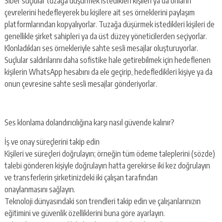
Siber suçlular tuzağa düşürmek istedikleri kişileri ya da onların
çevrelerini hedefleyerek bu kişilere ait ses örneklerini paylaşım
platformlarından kopyalıyorlar. Tuzağa düşürmek istedikleri kişileri de
genellikle şirket sahipleri ya da üst düzey yöneticilerden seçiyorlar.
Klonladıkları ses örnekleriyle sahte sesli mesajlar oluşturuyorlar.
Suçlular saldırılarını daha sofistike hale getirebilmek için hedeflenen
kişilerin WhatsApp hesabını da ele geçirip, hedefledikleri kişiye ya da
onun çevresine sahte sesli mesajlar gönderiyorlar.
Ses klonlama dolandırıcılığına karşı nasıl güvende kalınır?
İş ve onay süreçlerini takip edin
Kişileri ve süreçleri doğrulayın; örneğin tüm ödeme taleplerini (sözde)
talebi gönderen kişiyle doğrulayın hatta gerekirse iki kez doğrulayın
ve transferlerin şirketinizdeki iki çalışan tarafından
onaylanmasını sağlayın.
Teknoloji dünyasındaki son trendleri takip edin ve çalışanlarınızın
eğitimini ve güvenlik özelliklerini buna göre ayarlayın.