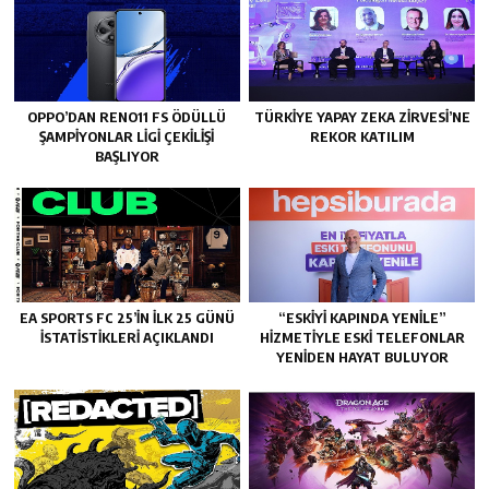
OPPO’DAN RENO11 FS ÖDÜLLÜ
TÜRKIYE YAPAY ZEKA ZIRVESI’NE
ŞAMPIYONLAR LIGI ÇEKILIŞI
REKOR KATILIM
BAŞLIYOR
EA SPORTS FC 25’IN İLK 25 GÜNÜ
“ESKIYI KAPINDA YENILE”
İSTATISTIKLERI AÇIKLANDI
HIZMETIYLE ESKI TELEFONLAR
YENIDEN HAYAT BULUYOR