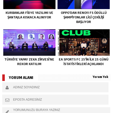
KURBANLAR FIDYE YAZILIMI VE
OPPO’DAN RENO11 FS ÖDÜLLÜ
ŞANTAJLA KISKACA ALINIYOR
ŞAMPIYONLAR LIGI ÇEKILIŞI
BAŞLIYOR
TÜRKIYE YAPAY ZEKA ZIRVESI’NE
EA SPORTS FC 25’IN İLK 25 GÜNÜ
REKOR KATILIM
İSTATISTIKLERI AÇIKLANDI
Yorum Yok
YORUM ALANI