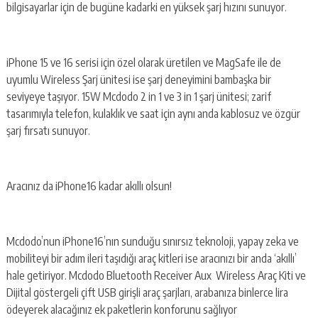
bilgisayarlar için de bugüne kadarki en yüksek şarj hızını sunuyor.
iPhone 15 ve 16 serisi için özel olarak üretilen ve MagSafe ile de
uyumlu Wireless Şarj ünitesi ise şarj deneyimini bambaşka bir
seviyeye taşıyor. 15W Mcdodo 2 in 1 ve 3 in 1 şarj ünitesi; zarif
tasarımıyla telefon, kulaklık ve saat için aynı anda kablosuz ve özgür
şarj fırsatı sunuyor.
Aracınız da iPhone16 kadar akıllı olsun!
Mcdodo’nun iPhone16’nın sunduğu sınırsız teknoloji, yapay zeka ve
mobiliteyi bir adım ileri taşıdığı araç kitleri ise aracınızı bir anda ‘akıllı’
hale getiriyor. Mcdodo Bluetooth Receiver Aux Wireless Araç Kiti ve
Dijital göstergeli çift USB girişli araç şarjları, arabanıza binlerce lira
ödeyerek alacağınız ek paketlerin konforunu sağlıyor