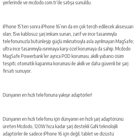
yerlerinde ve mcdodo.com.tr’de satışa sunuldu.
iPhone 15’ten sonra iPhone 16’nın da en çok tercih edilecek aksesuarı
olan; 15w kablosuz şarj imkanı sunan, zarif ve ince tasarımıyla
telefonunuzla bütünleşip güçlü mıknatısıyla asla ayrılmayan MagSafe;
ultra ince tasarımıyla ısınmaya karşı özel korumaya da sahip. Mcdodo
MagSafe Powerbank’ler ayrıca POD koruması, akıllı yabancı cisim
tespiti, otomatik kapanma koruması ile akıllı ve daha güvenli bir şarj
fırsatı sunuyor.
Dünyanın en hızlı telefonuna yakışır adaptörler!
Dünyanın en hızlı telefonu için dünyanın en hızlı şarj adaptörünü
üreten Mcdodo, 120W hıza kadar şarj destekli GaN teknolojili
adaptörler ile sadece iPhone 16 için değil, tablet ve dizüstü