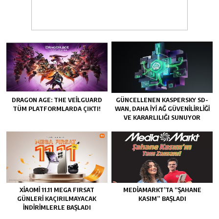
DRAGON AGE: THE VEILGUARD
GÜNCELLENEN KASPERSKY SD-
TÜM PLATFORMLARDA ÇIKTI!
WAN, DAHA IYI AĞ GÜVENILIRLIĞI
VE KARARLILIĞI SUNUYOR
XIAOMI 11.11 MEGA FIRSAT
MEDIAMARKT’TA “ŞAHANE
GÜNLERI KAÇIRILMAYACAK
KASIM” BAŞLADI
İNDIRIMLERLE BAŞLADI