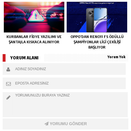
KURBANLAR FIDYE YAZILIMI VE
OPPO’DAN RENO11 FS ÖDÜLLÜ
ŞANTAJLA KISKACA ALINIYOR
ŞAMPIYONLAR LIGI ÇEKILIŞI
BAŞLIYOR
Yorum Yok
YORUM ALANI
YORUMU GÖNDER