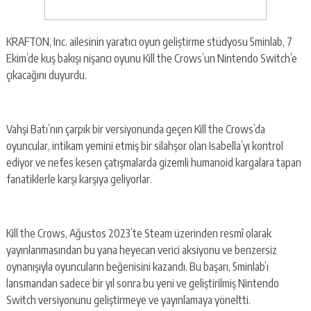
KRAFTON, Inc. ailesinin yaratıcı oyun geliştirme stüdyosu 5minlab, 7
Ekim’de kuş bakışı nişancı oyunu Kill the Crows’un Nintendo Switch’e
çıkacağını duyurdu.
Vahşi Batı’nın çarpık bir versiyonunda geçen Kill the Crows’da
oyuncular, intikam yemini etmiş bir silahşor olan Isabella’yı kontrol
ediyor ve nefes kesen çatışmalarda gizemli humanoid kargalara tapan
fanatiklerle karşı karşıya geliyorlar.
Kill the Crows, Ağustos 2023’te Steam üzerinden resmî olarak
yayınlanmasından bu yana heyecan verici aksiyonu ve benzersiz
oynanışıyla oyuncuların beğenisini kazandı. Bu başarı, 5minlab’ı
lansmandan sadece bir yıl sonra bu yeni ve geliştirilmiş Nintendo
Switch versiyonunu geliştirmeye ve yayınlamaya yöneltti.