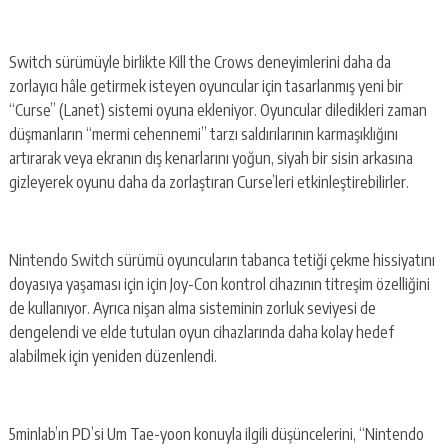
Switch sürümüyle birlikte Kill the Crows deneyimlerini daha da
zorlayıcı hâle getirmek isteyen oyuncular için tasarlanmış yeni bir
“Curse” (Lanet) sistemi oyuna ekleniyor. Oyuncular diledikleri zaman
düşmanların “mermi cehennemi” tarzı saldırılarının karmaşıklığını
artırarak veya ekranın dış kenarlarını yoğun, siyah bir sisin arkasına
gizleyerek oyunu daha da zorlaştıran Curse’leri etkinleştirebilirler.
Nintendo Switch sürümü oyuncuların tabanca tetiği çekme hissiyatını
doyasıya yaşaması için için Joy-Con kontrol cihazının titreşim özelliğini
de kullanıyor. Ayrıca nişan alma sisteminin zorluk seviyesi de
dengelendi ve elde tutulan oyun cihazlarında daha kolay hedef
alabilmek için yeniden düzenlendi.
5minlab’ın PD’si Um Tae-yoon konuyla ilgili düşüncelerini, “Nintendo