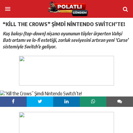
“KILL THE CROWS” ŞIMDI NINTENDO SWITCH’TE!
Kuş bakışı (top-down) nişancı oyununun tüyler ürperten Vahşi
Batı ortamı ve lo-fi estetiği, zorluk seviyesini artıran yeni ‘Curse’
sistemiyle Switch’e geliyor.