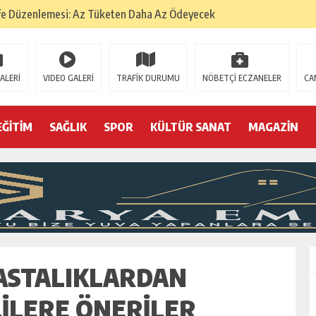
fe Düzenlemesi: Az Tüketen Daha Az Ödeyecek
na
 Tatarlarının Tepreş Coşkusu
ALERİ
VIDEO GALERİ
TRAFİK DURUMU
NÖBETÇİ ECZANELER
CA
: 22 kişi hakkında gözaltı kararı
 devri
EĞİTİM
SAĞLIK
SPOR
KÜLTÜR SANAT
MAGAZİN
r, kimine zehir
olmak? (I)
HASTALIKLARDAN
ILERE ÖNERILER