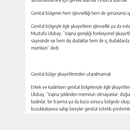
Genital bölgenin hem işlevselliği hem de görünümü iy
Genital bölgeyle ilgili şikayetlerin işlevsellik ya da est
Mustafa Ulubay, “Vajina genişliği fonksiyonel şikayetle
sayesinde ise hem dış dudaklar hem de iç dudaklard
mümkün” dedi.
Genital bölge şikayetlerinden utanılmamalı
Erkek ve kadınların genital bölgeleriyle ilgili şikaye
Ulubay, “Vajina şeklinden memnun olmayanlar, doğum
kadınlar, bir travma ya da kaza sonucu bölgede olu
bozukluklarına sahip bireyler genital estetik yönte
Kaynak: (BYZHA) Beyaz Haber Ajansı