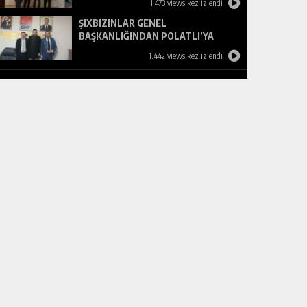
1.473 views kez izlendi
ŞIXBIZINLAR GENEL
BAŞKANLIĞINDAN POLATLI’YA
ZİYARET
1.442 views kez izlendi