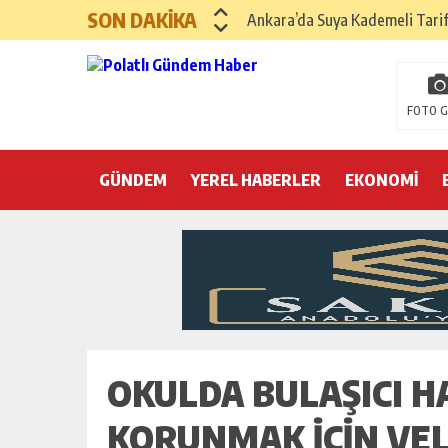
SON DAKİKA
Ankara’da Suya Kademeli Tari
Yılın Gastronomi İlçesi Hayma
Polatlı Sakarya Köyü’nde Kırım
FOTO G
İBB operasyonunda üçüncü dalga
GÜNDEM
YEREL HABERLER
Hayri Kozanoğlu… Erdoğan’ın 3
EKONOMİ
Saray makyaj tutmaz
Seçmeli demokrasi: Kimine şeke
Pepe’yi sevmek kolay, ya Pepe 
OKULDA BULAŞICI 
KORUNMAK İÇIN VEL