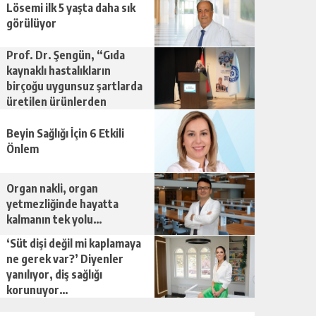
Lösemi ilk 5 yaşta daha sık
görülüyor
Prof. Dr. Şengün, “Gıda
kaynaklı hastalıkların
birçoğu uygunsuz şartlarda
üretilen ürünlerden
kaynaklanıyor”
Beyin Sağlığı İçin 6 Etkili
Önlem
Organ nakli, organ
yetmezliğinde hayatta
kalmanın tek yolu…
‘Süt dişi değil mi kaplamaya
ne gerek var?’ Diyenler
yanılıyor, diş sağlığı
korunuyor…