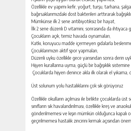
Özellikle ev yapımı kefir, yoğurt, turşu, tarhana, şa
bağırsaklarımızdaki dost bakterileri arttırarak bağışıklı
Mümkünse ilk 2 sene antibiyotiksiz bir hayat,
İlk 2 sene düzenli D vitamini, sonrasında da ihtiyaca 
Çocukların açık, temiz havada oynamaları,
Katkı, koruyucu madde içermeyen gıdalarla beslenm
Çocuklarımızın aktif spor yapmaları,
Düzenli uyku özellikle gece yarısından sonra derin 
Hijyen kurallarına uyma, güçlü bir bağışıklık sistemine
Çocuklarda hijyen denince akla ilk olarak el yıkama, d
Üst solunum yolu hastalıklarını çok sık görüyoruz
Özellikle okulların açılması ile birlikte çocuklarda üs
sınıfların sık havalandırılması, özellikle kreş ve anaok
gönderilmemesi ve kışın mümkün olduğunca kapalı or
geçirilmemesi hastalık zincirini kırmak açısından öneml