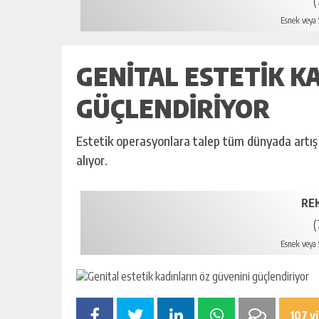
(
Esnek veya S
GENITAL ESTETIK K
GÜÇLENDIRIYOR
Estetik operasyonlara talep tüm dünyada artış 
alıyor.
RE
(
Esnek veya S
107 v