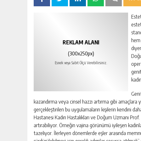
Este
este
stan
hem 
REKLAM ALANI
diye
(300x250px)
Doğu
opera
Esnek veya Sabit Ölçü Verebilirsiniz.
geni
kadı
Geni
kazandırma veya cinsel hazzı artırma gibi amaçlara y
gerçekleştirilen bu uygulamaların kişilerin kendini dah
Hastanesi Kadın Hastalıkları ve Doğum Uzmanı Prof. D
artırabiliyor. Örneğin vajina görünümü iyileşen kadınl
tazeliyor. İlerleyen dönemlerde eşler arasında memnu
sürdürülebilmesi için gerekli adımlar cesurca atılmalı”