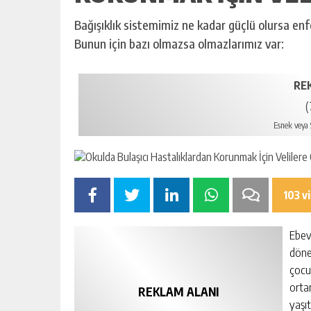
Bağışıklık sistemimiz ne kadar güçlü olursa enf
Bunun için bazı olmazsa olmazlarımız var:
RE
(
Esnek veya S
103 v
Ebev
döne
çocu
orta
REKLAM ALANI
yaşı