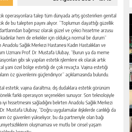
tik operasyonlara talep tüm dünyada artış gösterirken genital
tik de bu talepten payını alıyor. “Toplumun dayattığı güzellik
dartlarından bağımsız olarak güzel ve çekici hissetme arzusu
kadınlar hem de erkekler için oldukça normal bir durum”
n Anadolu Sağlık Merkezi Hastanesi Kadın Hastalıkları ve
m Uzmanı Prof. Dr. Mustafa Ulubay, “Burun ya da meme
syonları gibi sık yapılan estetik işlemlere ek olarak artık
tal yani özel bölge estetiği de çok revaçta. Vajina estetiği
nların öz güvenlerini güçlendiriyor” açıklamasında bulundu.
tal estetik; vajina daraltma, dış dudaklara estetik görünüm
önelik farklı operasyon seçenekleri sunuyor. Son teknolojiyle
a iyi hissetmesini sağladığını belirten Anadolu Sağlık Merkezi
r. Mustafa Ulubay, “Doğru uygulamalar ilişkilerde canlılığı da
arın öz güvenleri yükseliyor, bu da partneriyle olan bağı
niyetsizliklerin oluşmaması ve mutlu bir cinsel yaşam
 şeklinde konuştu.