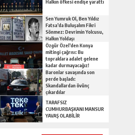
Halkın öfkesi endişe yarattı
Sen Yumruk Ol, Ben Yıldız
Fatsa’da Buluşalım Fikri
Sönmez: Devrimin Yolcusu,
Halkın Yoldaşı
Özgür Özel’den Konya
mitingi çağrısı: Bu
topraklara adalet gelene
kadar durmayacağız!
Baronlar savaşında son
perde başladı:
Skandallardan övünç
çıkardılar
TARAFSIZ
CUMHURBAŞKANI MANSUR
YAVAŞ OLABİLİR