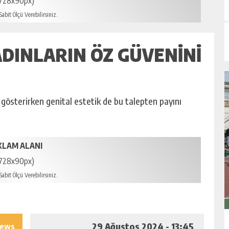
728x90px)
abit Ölçü Verebilirsiniz.
ADINLARIN ÖZ GÜVENINI
gösterirken genital estetik de bu talepten payını
KLAM ALANI
728x90px)
abit Ölçü Verebilirsiniz.
29 Ağustos 2024 - 13:45
iews