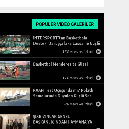
POPÜLER VIDEO GALERİLER
INTERSPORT’tan Basketbola
Destek: Darüşşafaka Lassa ile Güçlü
Ortaklık
1.839 views kez izlendi
Basketbol Menderes’te Güzel
1.739 views kez izlendi
KAAN Test Uçuşunda mı? Polatlı
Semalarında Duyulan Güçlü Ses
Merak Uyandırdı
1.492 views kez izlendi
ŞIXBIZINLAR GENEL
BAŞKANLIĞINDAN HAYMANA’YA
ZİYARET