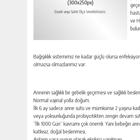
(300x250px)
geçe
hast
Esnek veya Sabit Ölçü Verebilirsiniz.
ve H
bulu
Bağışıklık sistemimiz ne kadar güçlü olursa enfeksiyon
olmazsa olmazlarımız var:
Annenin sağlıklı bir gebelik geçirmesi ve sağlıklı besle
Normal vajinal yolla doğum,
İlk 6 ay sadece anne sütü ve mümkünse 2 yaşına kada
veya yoksunluğunda probiyotikten zengin devam sütler
“İlk 1000 Gün” kavramı çok önemli. Yani bebeğin a
katkısız, doğal beslenmesi,
Aşıların yaşa uygun olarak eksiksiz yapılması,