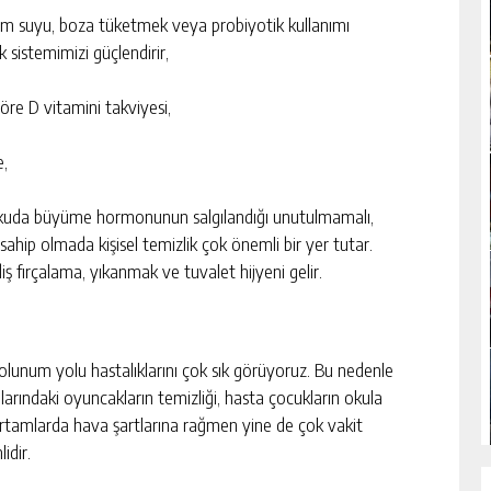
lgam suyu, boza tüketmek veya probiyotik kullanımı
k sistemimizi güçlendirir,
göre D vitamini takviyesi,
e,
uykuda büyüme hormonunun salgılandığı unutulmamalı,
 sahip olmada kişisel temizlik çok önemli bir yer tutar.
iş fırçalama, yıkanmak ve tuvalet hijyeni gelir.
t solunum yolu hastalıklarını çok sık görüyoruz. Bu nedenle
ullarındaki oyuncakların temizliği, hasta çocukların okula
tamlarda hava şartlarına rağmen yine de çok vakit
idir.