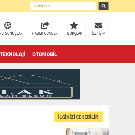
NLI SONUÇLAR
HABER GÖNDER
BURÇLAR
İLETİŞİM
TEKNOLOJİ
OTOMOBİL
Eğrek’in iş arkadaşları Çalık Holding’in önünde: “Hakkımızı istemeye geldik, bizi de mi döverek öldüreceksiniz?”
İLGİNİZİ ÇEKEBİLİR