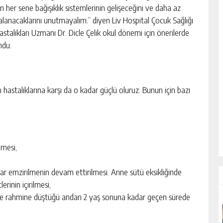
n her sene bağışıklık sistemlerinin gelişeceğini ve daha az
alanacaklarını unutmayalım.” diyen Liv Hospital Çocuk Sağlığı
astalıkları Uzmanı Dr. Dicle Çelik okul dönemi için önerilerde
ndu.
 hastalıklarına karşı da o kadar güçlü oluruz. Bunun için bazı
nmesi,
r emzirilmenin devam ettirilmesi. Anne sütü eksikliğinde
inin içirilmesi,
nne rahmine düştüğü andan 2 yaş sonuna kadar geçen sürede